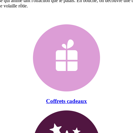
ense qui anime tant l'olfaction que le palais. En bouche, on découvre une 
 volaille rôtie.
Coffrets cadeaux