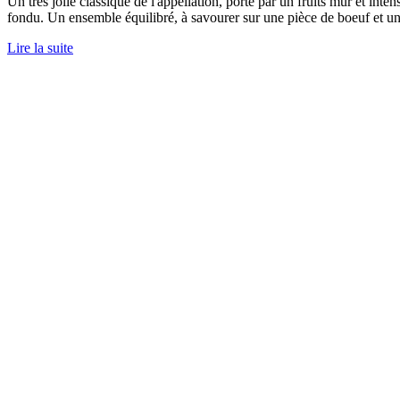
Un très jolie classique de l'appellation, porté par un fruits mûr et int
fondu. Un ensemble équilibré, à savourer sur une pièce de boeuf et une
Lire la suite